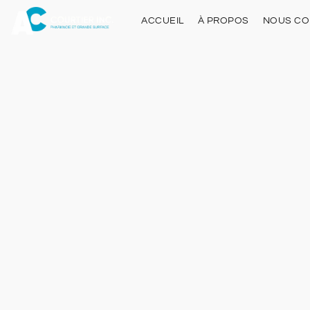
ACCUEIL
À PROPOS
NOUS CO