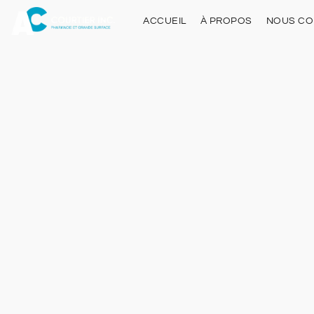
ACCUEIL
À PROPOS
NOUS CO