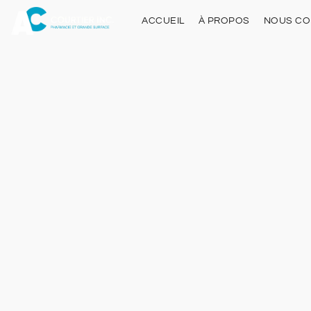
ACCUEIL
À PROPOS
NOUS CO