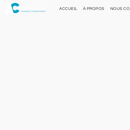
ACCUEIL
À PROPOS
NOUS CO