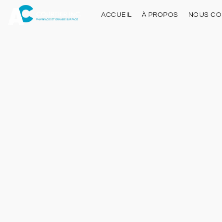
ACCUEIL
À PROPOS
NOUS CO