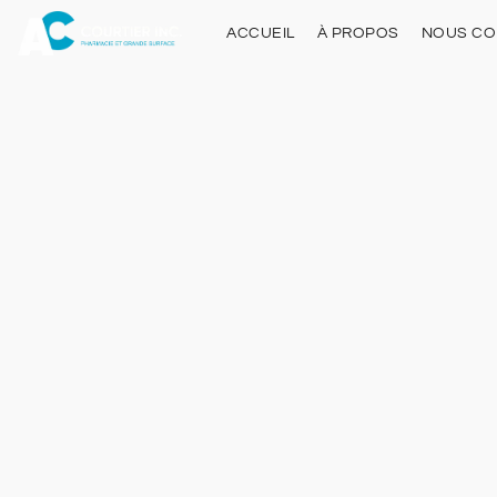
ACCUEIL
À PROPOS
NOUS CO