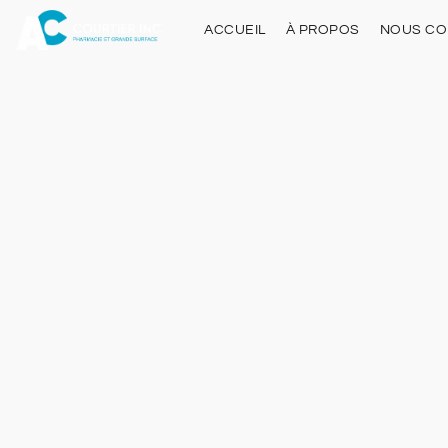
ACCUEIL
À PROPOS
NOUS CO