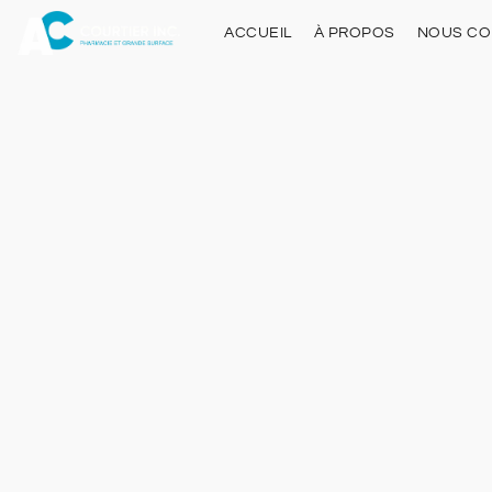
ACCUEIL
À PROPOS
NOUS CO