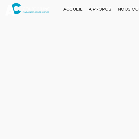
ACCUEIL
À PROPOS
NOUS CO