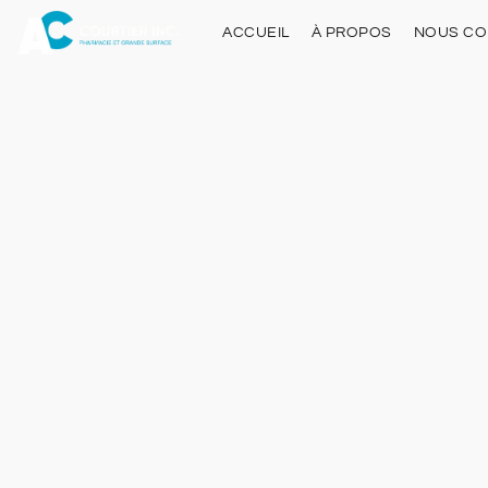
ACCUEIL
À PROPOS
NOUS CO