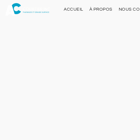
ACCUEIL
À PROPOS
NOUS CO