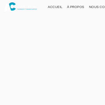
ACCUEIL
À PROPOS
NOUS CO