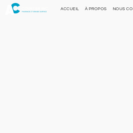
ACCUEIL
À PROPOS
NOUS CO