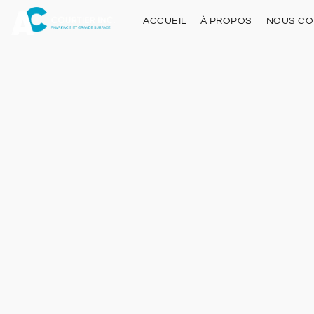
ACCUEIL
À PROPOS
NOUS CO