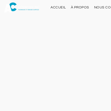
ACCUEIL
À PROPOS
NOUS CO