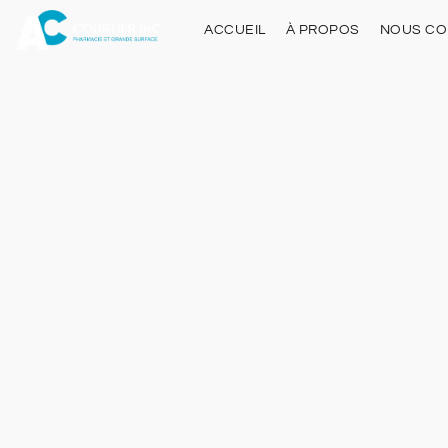
ACCUEIL
À PROPOS
NOUS CO