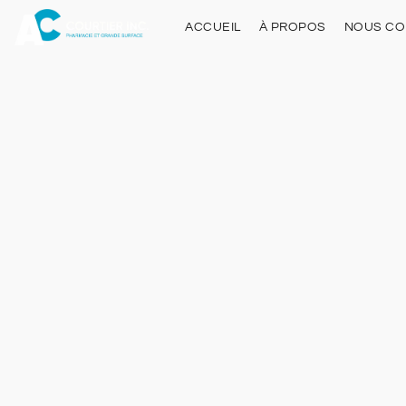
ACCUEIL
À PROPOS
NOUS CO