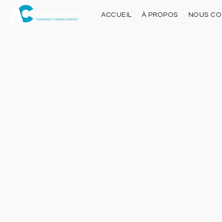
ACCUEIL
À PROPOS
NOUS CO