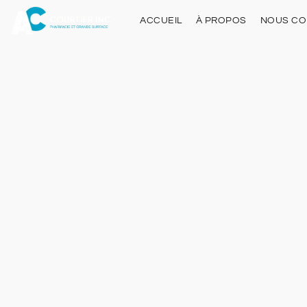
ACCUEIL
À PROPOS
NOUS CO