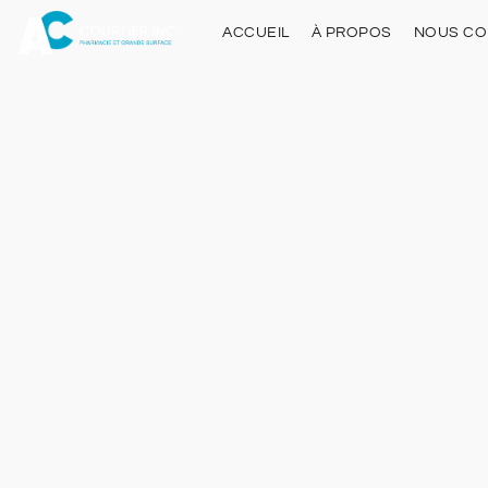
ACCUEIL
À PROPOS
NOUS CO