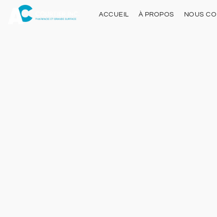
ACCUEIL
À PROPOS
NOUS CO